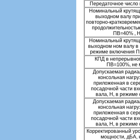
Передаточное число
Номинальный крутящ
выходном валу пр
повторно-кратковреме
продолжительность
ПВ=40% , Н
Номинальный крутящ
выходном ном валу в
режиме включения П
КПД в непрерывно
ПВ=100%, не 
Допускаемая радиа
консольная нагру
приложенная в сер
посадочной части вх
вала, Н, в режиме
Допускаемая радиа
консольная нагру
приложенная в сер
посадочной части вх
вала, Н, в режиме
Корректированный уро
мощности, дБА, 