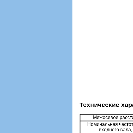
Технические хар
Межосевое расст
Номинальная часто
входного вала,