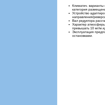
Климатич. варианты 
категория размещени
Устройство адаптиро
направления/реверс
Вал редуктора рассч
Характер атмосферы:
превышать 10 мг/м.ку
Эксплуатация предпо
остановками.