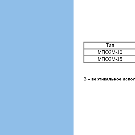
Тип
МПО2М-10
МПО2М-15
В – вертикальное испо