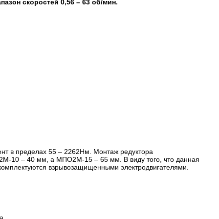
азон скоростей 0,56 – 63 об/мин.
нт в пределах 55 – 2262Нм. Монтаж редуктора
-10 – 40 мм, а МПО2М-15 – 65 мм. В виду того, что данная
ы комплектуются взрывозащищенными электродвигателями.
а