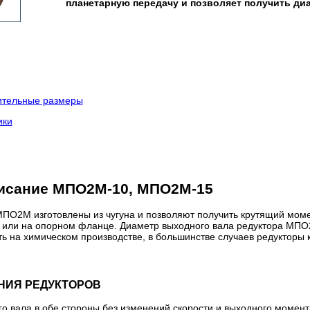
планетарную передачу и позволяет получить диап
ительные размеры
ики
писание МПО2М-10, МПО2М-15
ПО2М изготовлены из чугуна и позволяют получить крутящий моме
 или на опорном фланце. Диаметр выходного вала редуктора МПО2М
ть на химическом производстве, в большинстве случаев редуктор
НИЯ РЕДУКТОРОВ
о вала в обе стороны без изменений скорости и выходного момент