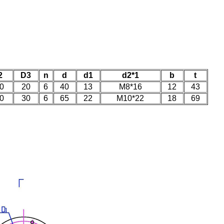
2
D3
n
d
d1
d2*1
b
t
0
20
6
40
13
M8*16
12
43
0
30
6
65
22
M10*22
18
69