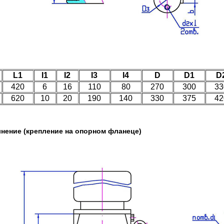
L1
I1
I2
I3
I4
D
D1
D
420
6
16
110
80
270
300
33
620
10
20
190
140
330
375
42
лнение (крепление на опорном фланеце)